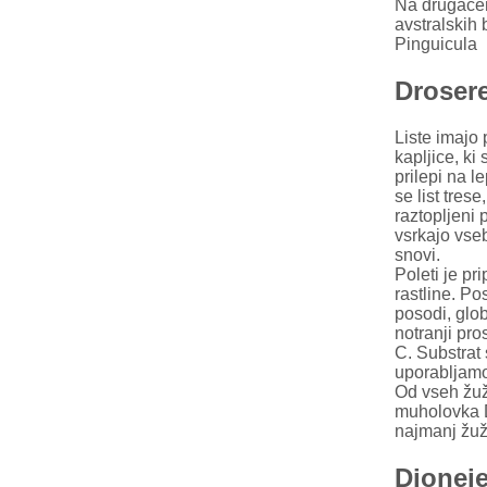
Na drugačen 
avstralskih 
Pinguicula
Drosere
Liste imajo 
kapljice, ki 
prilepi na l
se list tres
raztopljeni 
vsrkajo vseb
snovi.
Poleti je pr
rastline. Po
posodi, glo
notranji pro
C. Substrat 
uporabljamo
Od vseh žužk
muholovka 
najmanj žuž
Dionej