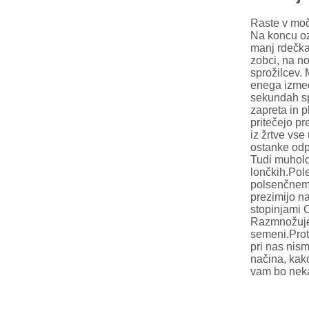
Raste v moč
Na koncu ozk
manj rdečka
zobci, na not
sprožilcev.
enega izmed 
sekundah spe
zapreta in p
pritečejo pr
iz žrtve vse
ostanke odp
Tudi muholo
lončkih.Pole
polsenčnem p
prezimijo n
stopinjami 
Razmnožujej
semeni.Prot
pri nas nis
načina, kako
vam bo nekaj