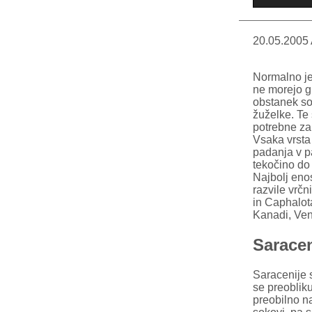
20.05.2005 
Normalno je,
ne morejo g
obstanek so
žuželke. Te
potrebne za 
Vsaka vrsta 
padanja v pa
tekočino do 
Najbolj enos
razvile vrč
in Caphalot
Kanadi, Vene
Saracen
Saracenije s
se preobliku
preobilno na