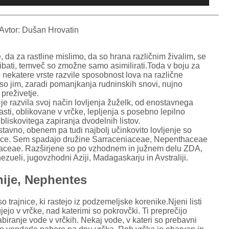
Avtor: Dušan Hrovatin
 da za rastline mislimo, da so hrana različnim živalim, se
ibati, temveč so zmožne samo asimilirati.Toda v boju za
 nekatere vrste razvile sposobnost lova na različne
 so jim, zaradi pomanjkanja rudninskih snovi, nujno
preživetje.
je razvila svoj način lovljenja žuželk, od enostavnega
sti, oblikovane v vrčke, lepljenja s posebno lepilno
bliskovitega zapiranja dvodelnih listov.
tavno, obenem pa tudi najbolj učinkovito lovljenje so
nice. Sem spadajo družine Sarraceniaceae, Nepenthaceae
aceae. Razširjene so po vzhodnem in južnem delu ZDA,
zueli, jugovzhodni Aziji, Madagaskarju in Avstraliji.
ije, Nephentes
o trajnice, ki rastejo iz podzemeljske korenike.Njeni listi
jejo v vrčke, nad katerimi so pokrovčki. Ti preprečijo
biranje vode v vrčkih. Nekaj vode, v kateri so prebavni