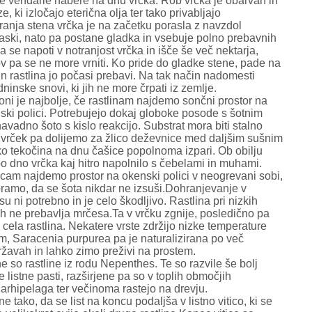
se vendarle nabere na dnu vrčka. Rob vrčka je obarvan in
e, ki izločajo eterična olja ter tako privabljajo
ranja stena vrčka je na začetku porasla z navzdol
laski, nato pa postane gladka in vsebuje polno prebavnih
a se napoti v notranjost vrčka in išče še več nektarja,
v pa se ne more vrniti. Ko pride do gladke stene, pade na
n rastlina jo počasi prebavi. Na tak način nadomesti
ninske snovi, ki jih ne more črpati iz zemlje.
oni je najbolje, če rastlinam najdemo sončni prostor na
nski polici. Potrebujejo dokaj globoke posode s šotnim
vadno šoto s kislo reakcijo. Substrat mora biti stalno
vrček pa dolijemo za žlico deževnice med daljšim sušnim
o tekočina na dnu čašice popolnoma izpari. Ob obilju
o dno vrčka kaj hitro napolnilo s čebelami in muhami.
icam najdemo prostor na okenski polici v neogrevani sobi,
oramo, da se šota nikdar ne izsuši.Dohranjevanje v
 ni potrebno in je celo škodljivo. Rastlina pri nizkih
h ne prebavlja mrčesa.Ta v vrčku zgnije, posledično pa
n cela rastlina. Nekatere vrste zdržijo nizke temperature
m, Saracenia purpurea pa je naturalizirana po več
ržavah in lahko zimo preživi na prostem.
 so rastline iz rodu Nepenthes. Te so razvile še bolj
 listne pasti, razširjene pa so v toplih območjih
arhipelaga ter večinoma rastejo na drevju.
e tako, da se list na koncu podaljša v listno vitico, ki se