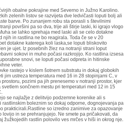
virjih obalne pokrajine med Severno in Južno Karolino.
ih zelenih listov se razvijeta dve ledvičasti loputi bolj ali
ste barve. Po zunanjem robu sta porasli s številnimi
ranji površini pa so dva, trije ali štirje laski, ki igrajo vlogo
 Muha se lahko sprehaja med laski ali se celo dotakne
njih in rastlina ne bo reagirala. Toda če se v 20
t dotakne katerega koli laska,se loputi bliskovito
len je ujet. Iz posebnih žlez na notranji strani loput
ebavni sokovi in muho počasi razkrojijo. Ko rastlina izsesa
 uporabne snovi, se loputi počasi odpreta in hitinske
ihne veter.
vke rastejo v kislem šotnem substratu in dokaj globokih
ti jim ustreza temperatura med 16 in 28 stopinjami C, v
rostoru, pozimi pa jih prenesemo v notranji prostor, kjer
a svetlem sončnem mestu pri temperaturi med 12 in 15
C.
o se najlažje z delitvijo podzemne korenike ali s
i rastlinskim boleznim so dokaj odporne, dognojevanja pa
mo prakticirali.Rastline so izredno zanimive za opazovanje
 lovijo in se prehranjujejo. Ne smete pa pričakovati, da
 žužkojedih rastlin polovilo ves mrčes v hiši in okrog nje.