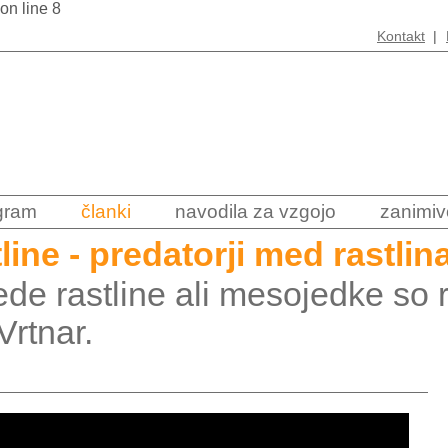
 on line 8
Kontakt
|
ogram
članki
navodila za vzgojo
zanimiv
ine - predatorji med rastlin
e rastline ali mesojedke so ras
Vrtnar.