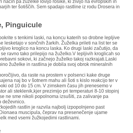
način pa žuželke lovijo rosike, ki živijo na evropskih in
barjih ter šotiščih. Sem spadajo rastline iz rodu Drosera in
, Pinguicule
pokrite s tenkimi laski, na koncu katerih so drobne lepljive
se lesketajo v sončnih žarkih. Žuželka prileti na list ter se
epljivo kroglico na koncu laska. Ko drugi laski začutijo, da
e, se ravno tako prilepijo na žuželko.V lepljivih kroglicah so
prebavni sokovi, ki začnejo žuželko takoj razkrajati.Laski
ino žuželke in rastlina je dobila svoj obrok mineralnih
iporočljivo, da raste na prostem v polsenci kake druge
sajena naj bo v šotnem mahu ali šoti s kislo reakcijo ter v
boki od 10 do 15 cm. V zimskem času jih prenesemo v
stor ali steklenik,kjer prezimijo pri temperaturi 8-10 stopinj
se ne sme nikoli popolnoma izsušiti, za zalivanje pa
 deževnico.
ojedih rastlin je razvila najbolj izpopolnjeno past
Dionaea muscipula, čeprav na presenečenje ujame
elk med vsemi žužkojedimi rastlinami.
e