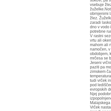
sokovi, pa 
vsebuje žlez
žuželke.Not
obrnjenimi 
žlez. Žuželk
zaradi lasko
dno v vodo i
potrebne rud
V rastni sez
vrtu ali oke
mahom ali na
namočen, v 
obdobjem, k
mrčesa se b
Jeseni vrčn
paziti pa m
zimskem času
temperatura
tudi vrček i
pod ledišče
evropskih d
Njej podobne
izpopolnjene
Malajskega 
Vrček nastan