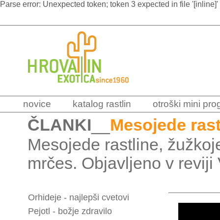
Parse error: Unexpected token; token 3 expected in file '[inline]'
novice
katalog rastlin
otroški mini pr
ČLANKI
__
Mesojede rastl
Mesojede rastline, žužkojed
mrčes. Objavljeno v reviji 
Orhideje - najlepši cvetovi
Pejotl - božje zdravilo