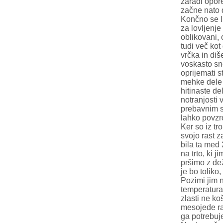
zaradi opore
začne nato d
Končno se li
za lovljenje
oblikovani, 
tudi več kot
vrčka in diš
voskasto sn
oprijemati 
mehke dele d
hitinaste de
notranjosti 
prebavnim s
lahko povzro
Ker so iz tr
svojo rast z
bila ta med 
na trto, ki
pršimo z de
je bo toliko
Pozimi jim n
temperatura
zlasti ne k
mesojede ra
ga potrebuje