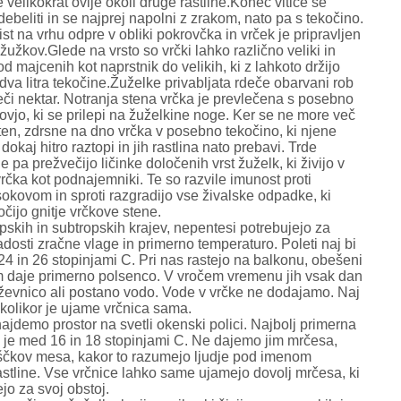
 velikokrat ovije okoli druge rastline.Konec vitice se
ebeliti in se najprej napolni z zrakom, nato pa s tekočino.
st na vrhu odpre v obliki pokrovčka in vrček je pripravljen
 žužkov.Glede na vrsto so vrčki lahko različno veliki in
od majcenih kot naprstnik do velikih, ki z lahkoto držijo
 dva litra tekočine.Žuželke privabljata rdeče obarvani rob
eči nektar. Notranja stena vrčka je prevlečena s posebno
ovjo, ki se prilepi na žuželkine noge. Ker se ne more več
sten, zdrsne na dno vrčka v posebno tekočino, ki njene
okaj hitro raztopi in jih rastlina nato prebavi. Trde
le pa prežvečijo ličinke določenih vrst žuželk, ki živijo v
vrčka kot podnajemniki. Te so razvile imunost proti
okovom in sproti razgradijo vse živalske odpadke, ki
čijo gnitje vrčkove stene.
opskih in subtropskih krajev, nepentesi potrebujejo za
adosti zračne vlage in primerno temperaturo. Poleti naj bi
24 in 26 stopinjami C. Pri nas rastejo na balkonu, obešeni
 jim daje primerno polsenco. V vročem vremenu jih vsak dan
ževnico ali postano vodo. Vode v vrčke ne dodajamo. Naj
, kolikor je ujame vrčnica sama.
ajdemo prostor na svetli okenski polici. Najbolj primerna
 je med 16 in 18 stopinjami C. Ne dajemo jim mrčesa,
oščkov mesa, kakor to razumejo ljudje pod imenom
stline. Vse vrčnice lahko same ujamejo dovolj mrčesa, ki
jo za svoj obstoj.