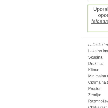
Upora
opom
falcatu
Latinsko im
Lokalno im
Skupina:
Družina:
Klima:
Minimalna 
Optimalna 
Prostor:
Zemlja:
Razmnožev
Oblika rastl