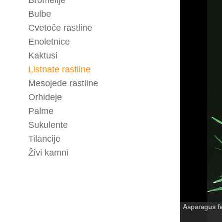
Bromelije
Bulbe
Cvetoče rastline
Enoletnice
Kaktusi
Listnate rastline
Mesojede rastline
Orhideje
Palme
Sukulente
Tilancije
Živi kamni
Asparagus fa