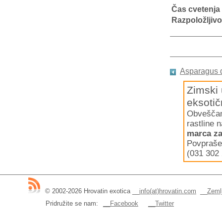
Čas cvetenja
Razpoložljivo
Asparagus d
Zimski 
eksotič
Obveščamo
rastline 
marca za
Povpraše
(031 302 
© 2002-2026 Hrovatin exotica
__
info(at)hrovatin.com
__
Zemlj
Pridružite se nam:
__Facebook
__Twitter