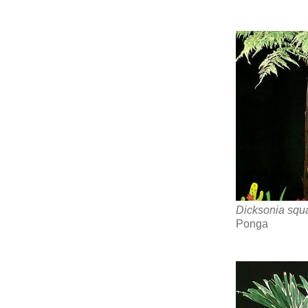
Dicksonia squ
Ponga