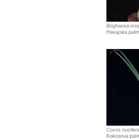
Brighamia insi
Havajska pal
Cocos nucifer
Kokosova pal