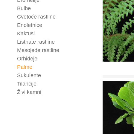
Bromelije
Bulbe
Cvetoče rastline
Enoletnice
Kaktusi
Listnate rastline
Mesojede rastline
Orhideje
Palme
Sukulente
Tilancije
Živi kamni