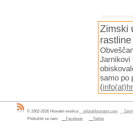
Zimski 
rastline
Obveščamo
Jarnikov
obiskovalc
samo po p
(
info(at)
© 2002-2026 Hrovatin exotica
__
info(at)hrovatin.com
__
Zemlj
Pridružite se nam:
__Facebook
__Twitter