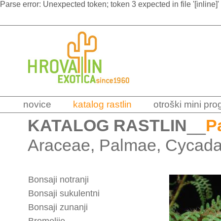
Parse error: Unexpected token; token 3 expected in file '[inline]'
novice
katalog rastlin
otroški mini pr
KATALOG RASTLIN
__
P
Araceae, Palmae, Cycadac
Bonsaji notranji
Bonsaji sukulentni
Bonsaji zunanji