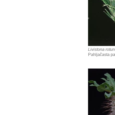
Livistona rotun
Pahljačasta p