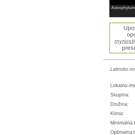
Astrophytum
Upo
opo
myriost
presa
Latinsko im
Lokalno im
Skupina:
Družina:
Klima:
Minimalna 
Optimalna 