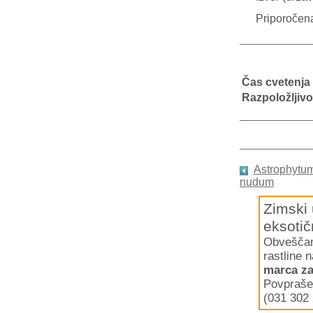
Priporočen
Čas cvetenja
Razpoložljivo
Astrophytum
nudum
Zimski 
eksotič
Obveščamo
rastline 
marca za
Povpraše
(031 302 