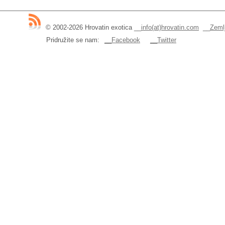
© 2002-2026 Hrovatin exotica
__
info(at)hrovatin.com
__
Zemlj
Pridružite se nam:
__Facebook
__Twitter