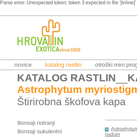
Parse error: Unexpected token; token 3 expected in file '[inline]'
novice
katalog rastlin
otroški mini pr
KATALOG RASTLIN
__
K
Astrophytum myriostigm
Štirirobna škofova kapa
Bonsaji notranji
Astrophytum
Bonsaji sukulentni
nudum