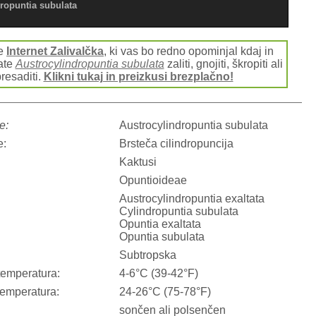
ropuntia subulata
te
Internet Zalivalčka
, ki vas bo redno opominjal kdaj in
ate
Austrocylindropuntia subulata
zaliti, gnojiti, škropiti ali
resaditi.
Klikni tukaj in preizkusi brezplačno!
e:
Austrocylindropuntia subulata
e:
Brsteča cilindropuncija
Kaktusi
Opuntioideae
Austrocylindropuntia exaltata
Cylindropuntia subulata
Opuntia exaltata
Opuntia subulata
Subtropska
temperatura:
4-6°C (39-42°F)
temperatura:
24-26°C (75-78°F)
sončen ali polsenčen