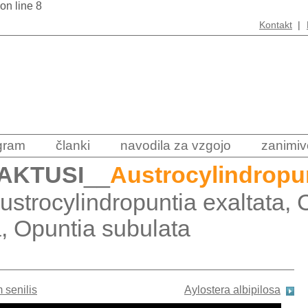
 on line 8
Kontakt
|
ogram
članki
navodila za vzgojo
zanimiv
AKTUSI
__
Austrocylindropu
Austrocylindropuntia exaltata, 
a, Opuntia subulata
 senilis
Aylostera albipilosa