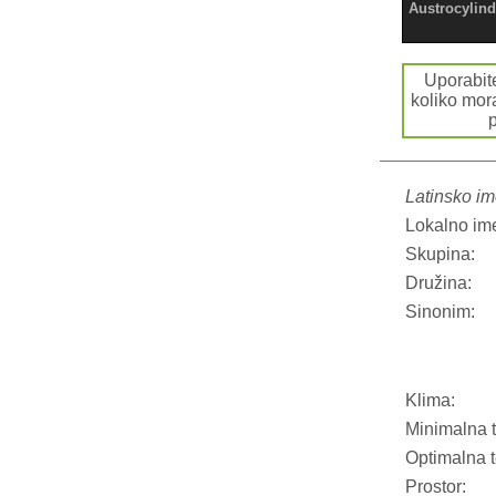
Austrocylind
Uporabi
koliko mor
p
Latinsko im
Lokalno im
Skupina:
Družina:
Sinonim:
Klima:
Minimalna 
Optimalna 
Prostor: