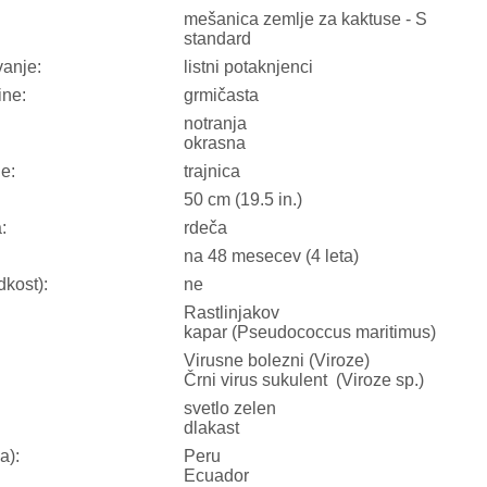
mešanica zemlje za kaktuse - S
standard
anje:
listni potaknjenci
ine:
grmičasta
notranja
okrasna
ne:
trajnica
50 cm (19.5 in.)
:
rdeča
na 48 mesecev (4 leta)
dkost):
ne
Rastlinjakov
kapar (Pseudococcus maritimus)
Virusne bolezni (Viroze)
Črni virus sukulent (Viroze sp.)
:
svetlo zelen
dlakast
a):
Peru
Ecuador