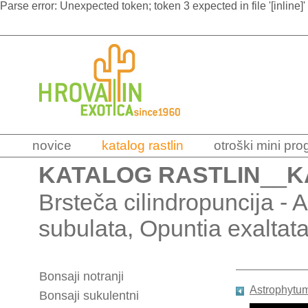
Parse error: Unexpected token; token 3 expected in file '[inline]'
novice
katalog rastlin
otroški mini pr
KATALOG RASTLIN
__
K
Brsteča cilindropuncija - 
subulata, Opuntia exaltat
Bonsaji notranji
Astrophytum
Bonsaji sukulentni