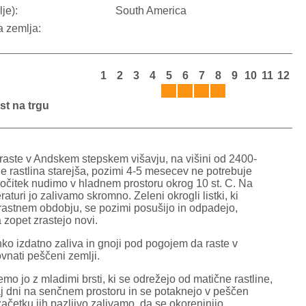
je):
South America
a zemlja:
1
2
3
4
5
6
7
8
9
10
11
12
st na trgu
raste v Andskem stepskem višavju, na višini od 2400-
e rastlina starejša, pozimi 4-5 mesecev ne potrebuje
 počitek nudimo v hladnem prostoru okrog 10 st. C. Na
aturi jo zalivamo skromno. Zeleni okrogli listki, ki
rastnem obdobju, se pozimi posušijo in odpadejo,
 zopet zrastejo novi.
hko izdatno zaliva in gnoji pod pogojem da raste v
ovnati peščeni zemlji.
o jo z mladimi brsti, ki se odrežejo od matične rastline,
aj dni na senčnem prostoru in se potaknejo v peščen
začetku jih pazljivo zalivamo, da se okoreninijo.