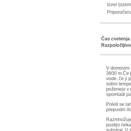
Izvor (ozeml
Priporočen
Čas cvetenja
Razpoložljivo
V domovini 
3600 m.Če j
vode, če ji
sobni temper
poženejo v 
spomladi pa
Poleti se la
prepustni il
Razmnožujem
pustijo nek
substrat. V 