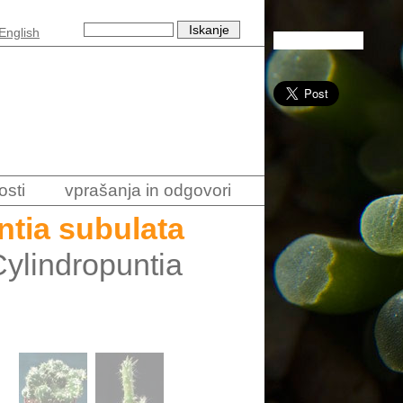
English
osti
vprašanja in odgovori
ntia subulata
Cylindropuntia