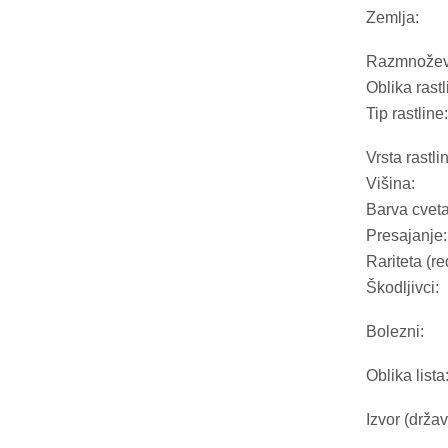
Zemlja:
Razmnožev
Oblika rastl
Tip rastline:
Vrsta rastli
Višina:
Barva cveta
Presajanje:
Rariteta (re
Škodljivci:
Bolezni:
Oblika lista
Izvor (držav