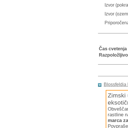
Izvor (pokra
Izvor (ozeml
Priporočen
Čas cvetenja
Razpoložljivo
Blossfeldia 
Zimski 
eksotič
Obveščamo
rastline 
marca za
Povpraše