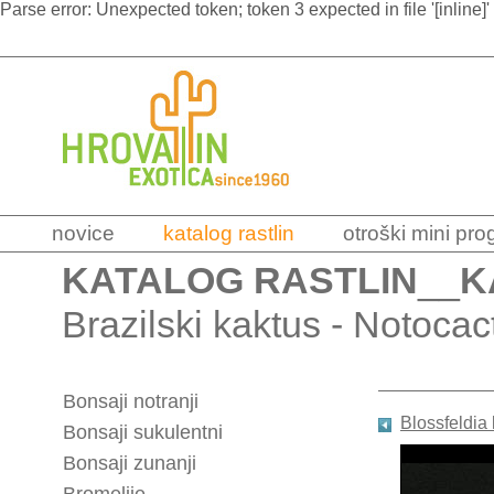
Parse error: Unexpected token; token 3 expected in file '[inline]'
novice
katalog rastlin
otroški mini pr
KATALOG RASTLIN
__
K
Brazilski kaktus - Notoca
Bonsaji notranji
Blossfeldia 
Bonsaji sukulentni
Bonsaji zunanji