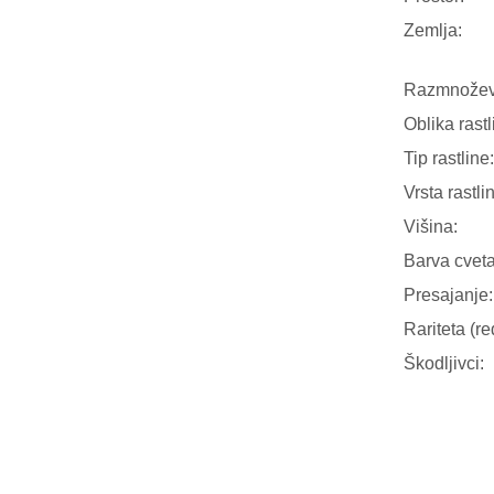
Zemlja:
Razmnožev
Oblika rastl
Tip rastline:
Vrsta rastli
Višina:
Barva cveta
Presajanje:
Rariteta (re
Škodljivci: