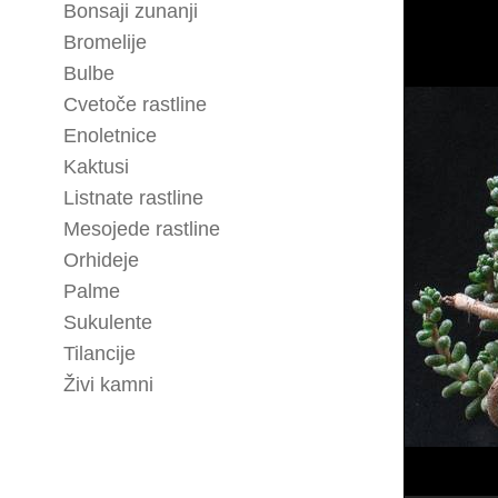
Bonsaji zunanji
Bromelije
Bulbe
Cvetoče rastline
Enoletnice
Kaktusi
Listnate rastline
Mesojede rastline
Orhideje
Palme
Sukulente
Tilancije
Živi kamni