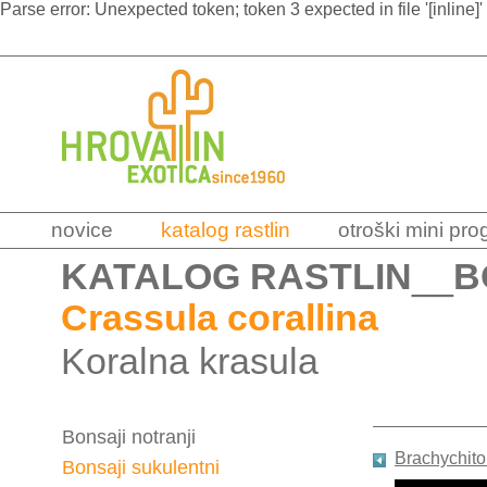
Parse error: Unexpected token; token 3 expected in file '[inline]'
novice
katalog rastlin
otroški mini pr
KATALOG RASTLIN
__
B
Crassula corallina
Koralna krasula
Bonsaji notranji
Brachychit
Bonsaji sukulentni