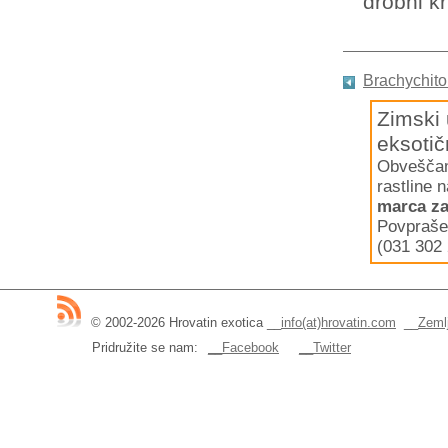
drobni krh
Brachychit
Zimski 
eksotič
Obveščamo
rastline 
marca za
Povpraše
(031 302 
© 2002-2026 Hrovatin exotica
__
info(at)hrovatin.com
__
Zemlj
Pridružite se nam:
__Facebook
__Twitter