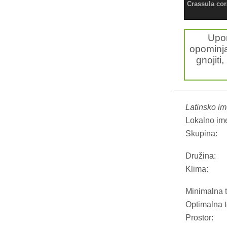
Crassula cor
Upo
opominja
gnojiti,
Latinsko im
Lokalno im
Skupina:
Družina:
Klima:
Minimalna 
Optimalna 
Prostor: