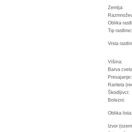
Zemlja:
Razmnožev
Oblika rastl
Tip rastline:
Vrsta rastli
Višina:
Barva cveta
Presajanje:
Rariteta (re
Škodljivci:
Bolezni:
Oblika lista
Izvor (ozeml