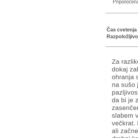
Priporočen
Čas cvetenja
Razpoložljivo
Za razli
dokaj za
ohranja s
na sušo 
pazljivos
da bi je 
zasenčen
slabem 
večkrat. 
ali začne