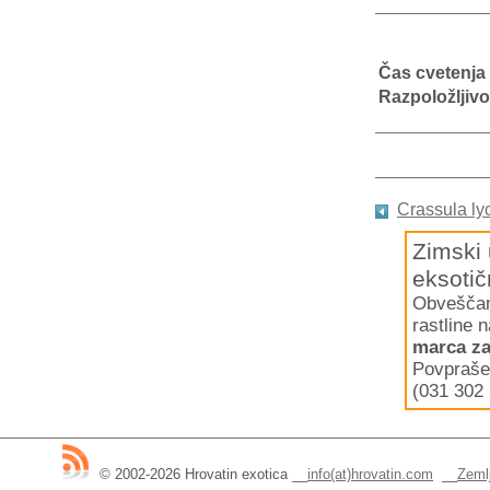
Čas cvetenja
Razpoložljivo
Crassula ly
Zimski 
eksotič
Obveščamo
rastline 
marca za
Povpraše
(031 302 
© 2002-2026 Hrovatin exotica
__
info(at)hrovatin.com
__
Zemlj