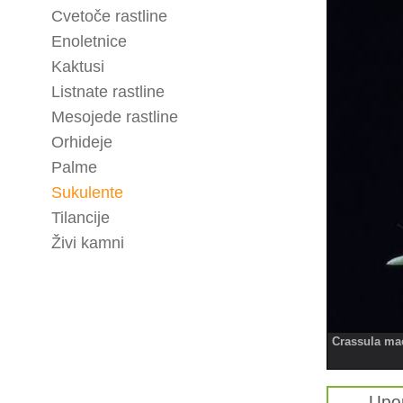
Cvetoče rastline
Enoletnice
Kaktusi
Listnate rastline
Mesojede rastline
Orhideje
Palme
Sukulente
Tilancije
Živi kamni
Crassula m
Upo