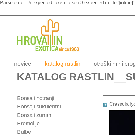
Parse error: Unexpected token; token 3 expected in file '[inline]'
novice
katalog rastlin
otroški mini pr
KATALOG RASTLIN
__
S
Bonsaji notranji
Crassula ly
Bonsaji sukulentni
Bonsaji zunanji
Bromelije
Bulbe