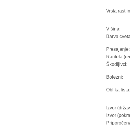
Vrsta rastli
Višina:
Barva cveta
Presajanje:
Rariteta (re
Škodljivci:
Bolezni:
Oblika lista
Izvor (držav
Izvor (pokra
Priporočen