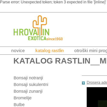
Parse error: Unexpected token; token 3 expected in file '[inline]'
novice
katalog rastlin
otroški mini pr
KATALOG RASTLIN
__
M
Bonsaji notranji
Drosera ad
Bonsaji sukulentni
Bonsaji zunanji
Bromelije
Bulbe