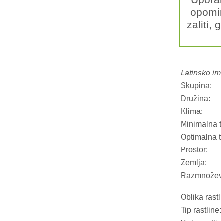
Upora
opomin
zaliti, 
Latinsko im
Skupina:
Družina:
Klima:
Minimalna 
Optimalna 
Prostor:
Zemlja:
Razmnožev
Oblika rastl
Tip rastline: