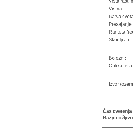
Vrsta rastli
Višina:
Barva cveta
Presajanje:
Rariteta (re
Škodljivci:
Bolezni:
Oblika lista
Izvor (ozeml
Čas cvetenja
Razpoložljivo