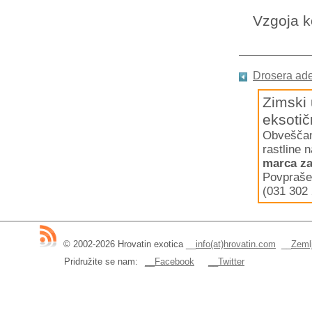
Vzgoja k
Drosera ad
Zimski 
eksotič
Obveščamo
rastline 
marca za
Povpraše
(031 302 
© 2002-2026 Hrovatin exotica
__
info(at)hrovatin.com
__
Zemlj
Pridružite se nam:
__Facebook
__Twitter