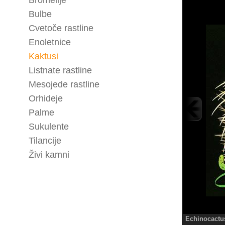
Bromelije
Bulbe
Cvetoče rastline
Enoletnice
Kaktusi
Listnate rastline
Mesojede rastline
Orhideje
Palme
Sukulente
Tilancije
Živi kamni
Echinocactu