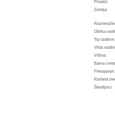
Prostor:
Zemlja:
Razmnožev
Oblika rastl
Tip rastline:
Vrsta rastli
Višina:
Barva cveta
Presajanje:
Rariteta (re
Škodljivci: