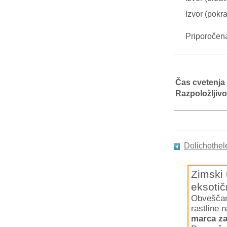
Izvor (pokra
Priporočen
Čas cvetenja
Razpoložljivo
Dolichothel
Zimski 
eksotič
Obveščamo
rastline 
marca za