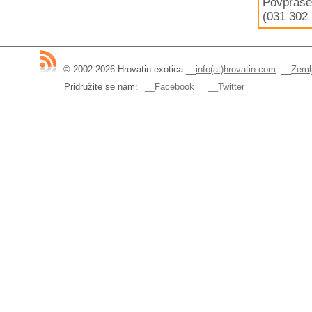
Povpraše
(031 302 
© 2002-2026 Hrovatin exotica
__
info(at)hrovatin.com
__
Zemlj
Pridružite se nam:
__Facebook
__Twitter