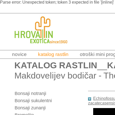
Parse error: Unexpected token; token 3 expected in file '[inline]'
novice
katalog rastlin
otroški mini pr
KATALOG RASTLIN
__
K
Makdovelijev bodičar - Th
Bonsaji notranji
Echinofoss
Bonsaji sukulentni
zacatecasensi
Bonsaji zunanji