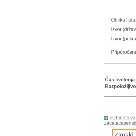
Oblika lista
Izvor (držav
Izvor (pokra
Priporočen
Čas cvetenja
Razpoložljivo
Echinofoss
zacatecasensi
Zimski 