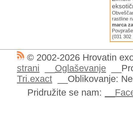
eksotič
Obveščamo
rastline 
marca za
Povpraše
(031 302 
© 2002-2026 Hrovatin exo
strani
__
Oglaševanje
__Pro
Tri.exact
__Oblikovanje: N
Pridružite se nam:
__Fac