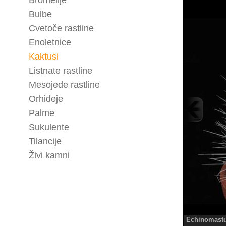
Bromelije
Bulbe
Cvetoče rastline
Enoletnice
Kaktusi
Listnate rastline
Mesojede rastline
Orhideje
Palme
Sukulente
Tilancije
Živi kamni
Echinomastu