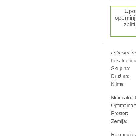
Upo
opominja
zalit
Latinsko im
Lokalno im
Skupina:
Družina:
Klima:
Minimalna 
Optimalna 
Prostor:
Zemlja:
Razmnožev