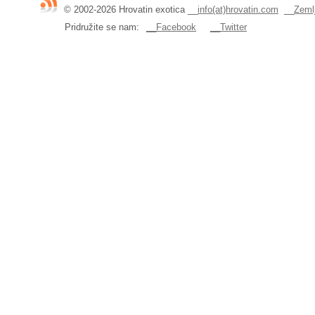
© 2002-2026 Hrovatin exotica
__
info(at)hrovatin.com
__
Zemlj
Pridružite se nam:
__Facebook
__Twitter