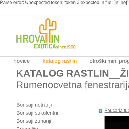
Parse error: Unexpected token; token 3 expected in file '[inline]'
novice
katalog rastlin
otroški mini pr
KATALOG RASTLIN
__
Ž
Rumenocvetna fenestrarij
Bonsaji notranji
Faucaria tu
Bonsaji sukulentni
Bonsaji zunanji