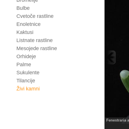
Bromelije
Bulbe
Cvetoče rastline
Enoletnice
Kaktusi
Listnate rastline
Mesojede rastline
Orhideje
Palme
Sukulente
Tilancije
Živi kamni
Fenestraria 