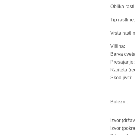
Oblika rastl
Tip rastline:
Vrsta rastli
Višina:
Barva cveta
Presajanje:
Rariteta (re
Škodljivci:
Bolezni:
Izvor (držav
Izvor (pokra