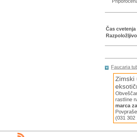
Priporočen
Čas cvetenja
Razpoložljivo
Faucaria tu
Zimski 
eksotič
Obveščamo
rastline 
marca za
Povpraše
(031 302 