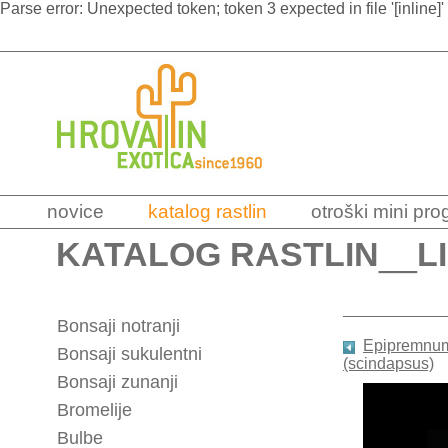
Parse error: Unexpected token; token 3 expected in file '[inline]'
novice
katalog rastlin
otroški mini pr
KATALOG RASTLIN
__
L
Bonsaji notranji
Epipremnu
Bonsaji sukulentni
(scindapsus)
Bonsaji zunanji
Bromelije
Bulbe