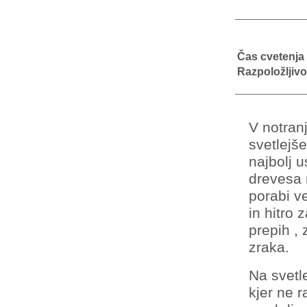
Čas cvetenja
Razpoložljivo
V notran
svetlejš
najbolj u
drevesa
porabi ve
in hitro 
prepih , 
zraka.
Na svetl
kjer ne 