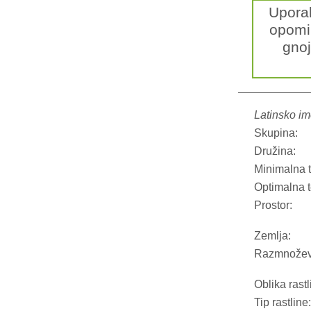
Upora
opomin
gnoj
Latinsko im
Skupina:
Družina:
Minimalna 
Optimalna 
Prostor:
Zemlja:
Razmnožev
Oblika rastl
Tip rastline: