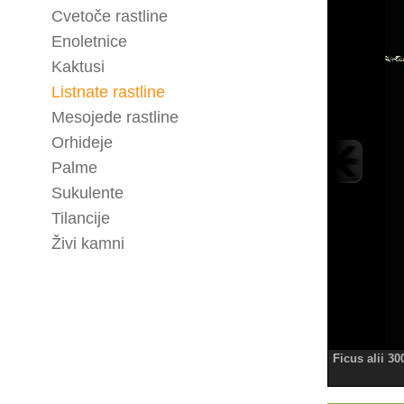
Cvetoče rastline
Enoletnice
Kaktusi
Listnate rastline
Mesojede rastline
Orhideje
Palme
Sukulente
Tilancije
Živi kamni
Ficus alii 30