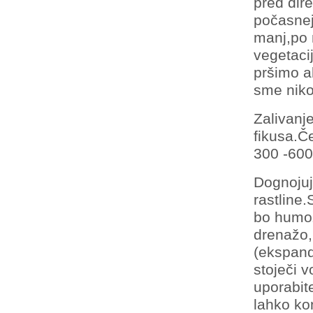
pred dir
počasnej
manj,po 
vegetaci
pršimo al
sme niko
Zalivanje
fikusa.Č
300 -600
Dognojuj
rastline
bo humo
drenažo,
(ekspand
stoječi 
uporabit
lahko kon