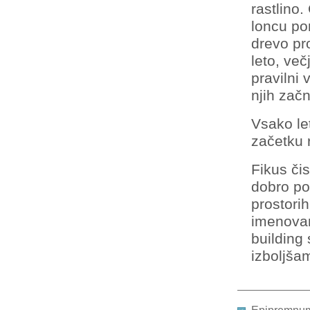
rastlino
loncu po
drevo pr
leto, ve
pravilni 
njih začn
Vsako le
začetku 
Fikus čis
dobro po
prostorih
imenovan
building
izboljšam