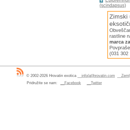
Epipremnu
(scindapsus)
Zimski 
eksotič
Obveščamo
rastline 
marca za
Povpraše
(031 302 
© 2002-2026 Hrovatin exotica
__
info(at)hrovatin.com
__
Zemlj
Pridružite se nam:
__Facebook
__Twitter