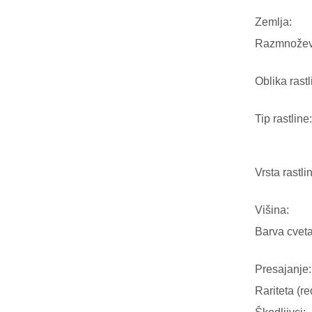
Zemlja:
Razmnožev
Oblika rastl
Tip rastline:
Vrsta rastli
Višina:
Barva cveta
Presajanje:
Rariteta (re