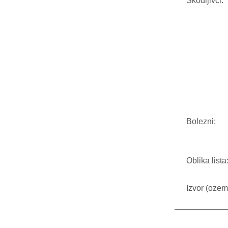
Škodljivci:
Bolezni:
Oblika lista
Izvor (ozeml