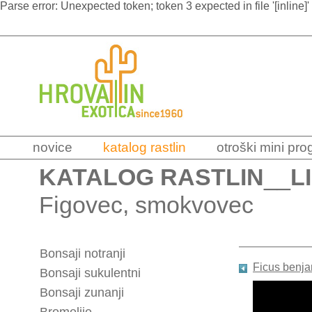
Parse error: Unexpected token; token 3 expected in file '[inline]'
novice
katalog rastlin
otroški mini pr
KATALOG RASTLIN
__
L
Figovec, smokvovec
Bonsaji notranji
Ficus benja
Bonsaji sukulentni
Bonsaji zunanji