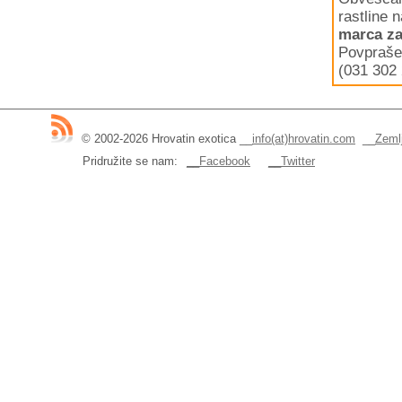
rastline 
marca za
Povpraše
(031 302 
© 2002-2026 Hrovatin exotica
__
info(at)hrovatin.com
__
Zemlj
Pridružite se nam:
__Facebook
__Twitter