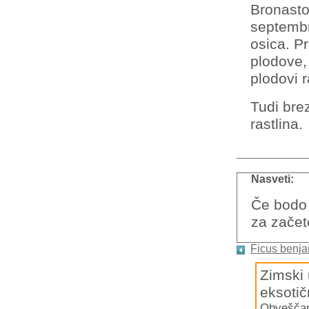
Bronasto
septembr
osica. P
plodove, 
plodovi r
Tudi bre
rastlina.
Nasveti:
Če bodo 
za začete
Ficus benja
Zimski 
eksotič
Obveščamo