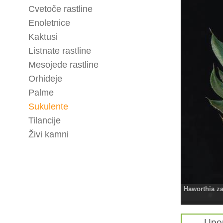
Cvetoče rastline
Enoletnice
Kaktusi
Listnate rastline
Mesojede rastline
Orhideje
Palme
Sukulente
Tilancije
Živi kamni
Haworthia z
Upo