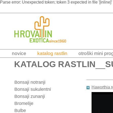
Parse error: Unexpected token; token 3 expected in file '[inline]'
novice
katalog rastlin
otroški mini pr
KATALOG RASTLIN
__
S
Bonsaji notranji
Haworthia r
Bonsaji sukulentni
Bonsaji zunanji
Bromelije
Bulbe