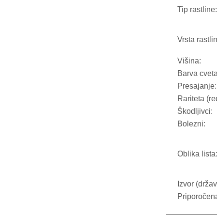
Tip rastline:
Vrsta rastli
Višina:
Barva cveta
Presajanje:
Rariteta (re
Škodljivci:
Bolezni:
Oblika lista
Izvor (držav
Priporočen