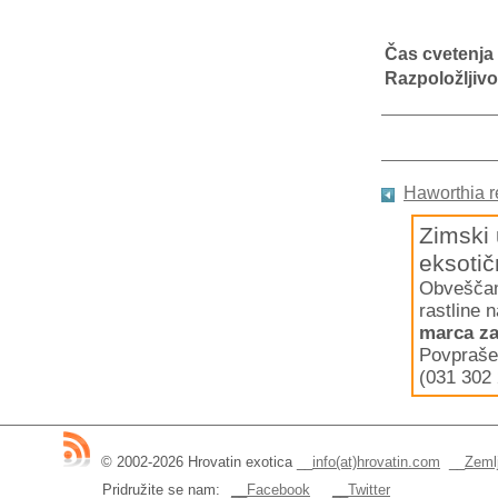
Čas cvetenja
Razpoložljivo
Haworthia r
Zimski 
eksotič
Obveščamo
rastline 
marca za
Povpraše
(031 302 
© 2002-2026 Hrovatin exotica
__
info(at)hrovatin.com
__
Zemlj
Pridružite se nam:
__Facebook
__Twitter