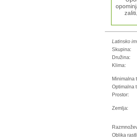
opominja
zalit
Latinsko im
Skupina:
Družina:
Klima:
Minimalna 
Optimalna 
Prostor:
Zemlja:
Razmnožev
Oblika rastl