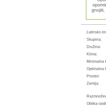
opomin
gnojiti,
Latinsko im
Skupina:
Družina:
Klima:
Minimalna 
Optimalna 
Prostor:
Zemlja:
Razmnožev
Oblika rastl