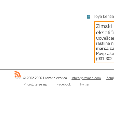
Hoya kenti
Zimski 
eksotič
Obveščamo
rastline 
marca za
Povpraše
(031 302 
© 2002-2026 Hrovatin exotica
__
info(at)hrovatin.com
__
Zemlj
Pridružite se nam:
__Facebook
__Twitter