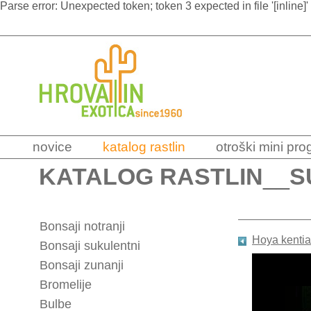
Parse error: Unexpected token; token 3 expected in file '[inline]'
novice
katalog rastlin
otroški mini pr
KATALOG RASTLIN
__
S
Bonsaji notranji
Hoya kenti
Bonsaji sukulentni
Bonsaji zunanji
Bromelije
Bulbe