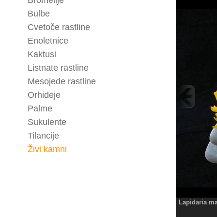
Bromelije
Bulbe
Cvetoče rastline
Enoletnice
Kaktusi
Listnate rastline
Mesojede rastline
Orhideje
Palme
Sukulente
Tilancije
Živi kamni
Lapidaria ma