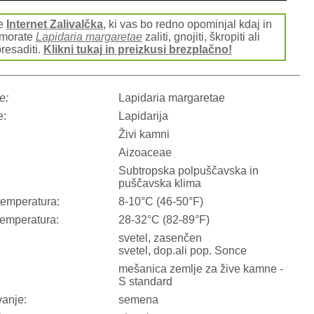
te
Internet Zalivalčka
, ki vas bo redno opominjal kdaj in
 morate
Lapidaria margaretae
zaliti, gnojiti, škropiti ali
resaditi.
Klikni tukaj in preizkusi brezplačno!
e:
Lapidaria margaretae
e:
Lapidarija
Živi kamni
Aizoaceae
Subtropska polpuščavska in
puščavska klima
temperatura:
8-10°C (46-50°F)
temperatura:
28-32°C (82-89°F)
svetel, zasenčen
svetel, dop.ali pop. Sonce
mešanica zemlje za žive kamne -
S standard
anje:
semena