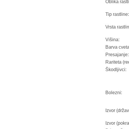
Oblika rastl
Tip rastline:
Vrsta rastli
Višina:
Barva cveta
Presajanje:
Rariteta (re
Škodljivci:
Bolezni:
Izvor (držav
Izvor (pokra