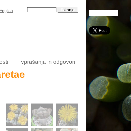
English
osti
vprašanja in odgovori
retae