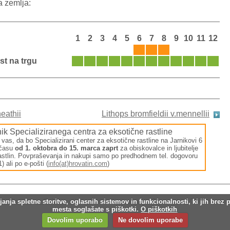
a zemlja:
1
2
3
4
5
6
7
8
9
10
11
12
st na trgu
eathii
Lithops bromfieldii v.mennellii
ik Specializiranega centra za eksotične rastline
s, da bo Specializirani center za eksotične rastline na Jarnikovi 6
 času
od 1. oktobra do 15. marca zaprt
za obiskovalce in ljubitelje
rastlin. Povpraševanja in nakupi samo po predhodnem tel. dogovoru
) ali po e-pošti (
info(at)hrovatin.com
)
evid strani
__
Oglaševanje
__Production:
skupina Tri.exact
__Oblikovanje:
ja spletne storitve, oglasnih sistemov in funkcionalnosti, ki jih brez 
mesta soglašate s piškotki.
O piškotkih
Dovolim uporabo
Ne dovolim uporabe