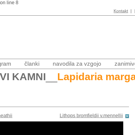
 on line 8
Kontakt
|
ogram
članki
navodila za vzgojo
zanimiv
IVI KAMNI
__
Lapidaria marga
eathii
Lithops bromfieldii v.mennellii