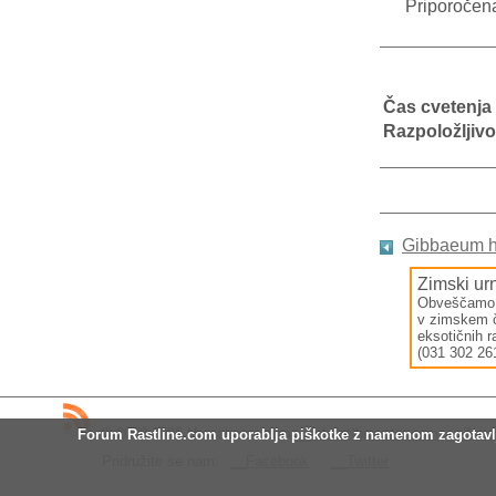
Priporočen
Čas cvetenja
Razpoložljivo
Gibbaeum h
Zimski urn
Obveščamo va
v zimskem
eksotičnih 
(031 302 261
© 2002-2026 Hrovatin exotica
__
info(at)hrovatin.com
__
Zemlj
Forum Rastline.com uporablja piškotke z namenom zagotavljan
Pridružite se nam:
__Facebook
__Twitter