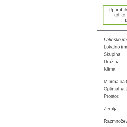
Uporabi
koliko
p
Latinsko im
Lokalno im
Skupina:
Družina:
Klima:
Minimalna 
Optimalna 
Prostor:
Zemlja:
Razmnožev