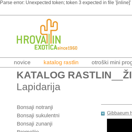
Parse error: Unexpected token; token 3 expected in file '[inline]'
novice
katalog rastlin
otroški mini pr
KATALOG RASTLIN
__
Ž
Lapidarija
Bonsaji notranji
Gibbaeum h
Bonsaji sukulentni
Bonsaji zunanji