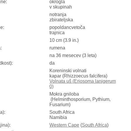
ine:
okrogla
v skupinah
notranja
zbirateljska
ne:
popoldancvetoča
trajnica
10 cm (3.9 in.)
:
rumena
na 36 mesecev (3 leta)
dkost):
da
Koreninski volnati
kapar (Rhizzoecus falcifera)
Volnata uš (Eriosoma lanigerum
0)
Mokra gniloba
(Helminthosporium, Pythium,
Fusarium)
a):
South Africa
Namibia
jina):
Western Cape
(
South Africa
)