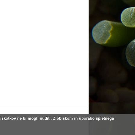
 Nečemarsonc __
O piškotkih
piškotkov ne bi mogli nuditi. Z obiskom in uporabo spletnega