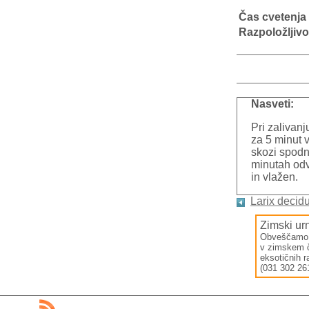
Čas cvetenja
Razpoložljivo
Nasveti:
Pri zalivan
za 5 minut 
skozi spodn
minutah odv
in vlažen.
Larix decid
Zimski urn
Obveščamo va
v zimskem
eksotičnih 
(031 302 261