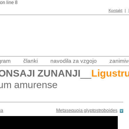
 on line 8
Kontakt
|
ogram
članki
navodila za vzgojo
zanimiv
ONSAJI ZUNANJI
__
Ligustr
trum amurense
ua
Metasequoia glyptostroboides