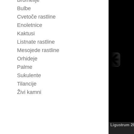
Bromelije
Bulbe
Cvetoče rastline
Enoletnice
Kaktusi
Listnate rastline
Mesojede rastline
Orhideje
Palme
Sukulente
Tilancije
Živi kamni
Ligustrum 2