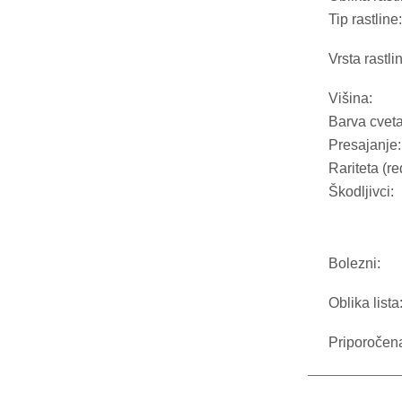
Tip rastline:
Vrsta rastli
Višina:
Barva cveta
Presajanje:
Rariteta (re
Škodljivci:
Bolezni:
Oblika lista
Priporočen