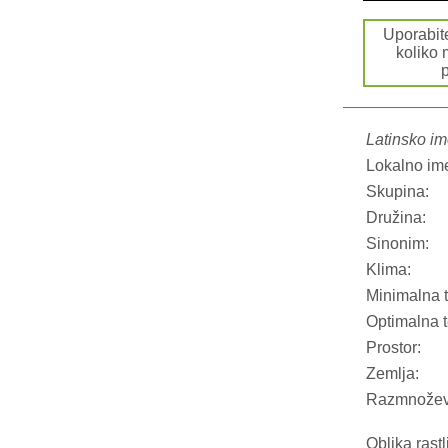
Uporabi
koliko
p
Latinsko im
Lokalno im
Skupina:
Družina:
Sinonim:
Klima:
Minimalna 
Optimalna 
Prostor:
Zemlja:
Razmnožev
Oblika rastl