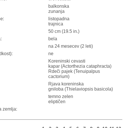
balkonska
zunanja
ne:
listopadna
trajnica
50 cm (19.5 in.)
:
bela
na 24 mesecev (2 leti)
dkost):
ne
Koreninski cevasti
kapar (Actorthezia cataphracta)
Rdeči pajek (Tenuipalpus
cactorium)
Rjava koreninska
gniloba (Thielaviopsis basicola)
:
temno zelen
eliptičen
a zemlja: