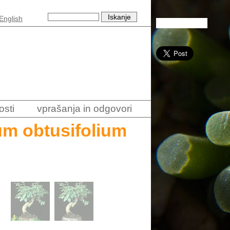
English
osti
vprašanja in odgovori
um obtusifolium