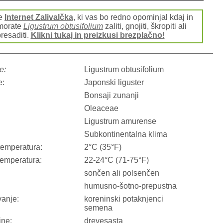
te
Internet Zalivalčka
, ki vas bo redno opominjal kdaj in
 morate
Ligustrum obtusifolium
zaliti, gnojiti, škropiti ali
resaditi.
Klikni tukaj in preizkusi brezplačno!
e:
Ligustrum obtusifolium
e:
Japonski liguster
Bonsaji zunanji
Oleaceae
Ligustrum amurense
Subkontinentalna klima
temperatura:
2°C (35°F)
temperatura:
22-24°C (71-75°F)
sončen ali polsenčen
humusno-šotno-prepustna
anje:
koreninski potaknjenci
semena
ine:
drevesasta