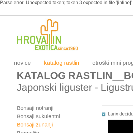
Parse error: Unexpected token; token 3 expected in file '[inline]'
novice
katalog rastlin
otroški mini pr
KATALOG RASTLIN
__
B
Japonski liguster - Ligus
Bonsaji notranji
Larix decid
Bonsaji sukulentni
Bonsaji zunanji