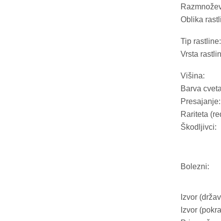
Razmnožev
Oblika rastl
Tip rastline:
Vrsta rastli
Višina:
Barva cveta
Presajanje:
Rariteta (re
Škodljivci:
Bolezni:
Izvor (držav
Izvor (pokra