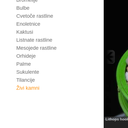
Bromelije
Bulbe
Cvetoče rastline
Enoletnice
Kaktusi
Listnate rastline
Mesojede rastline
Orhideje
Palme
Sukulente
Tilancije
Živi kamni
Lithops hoo