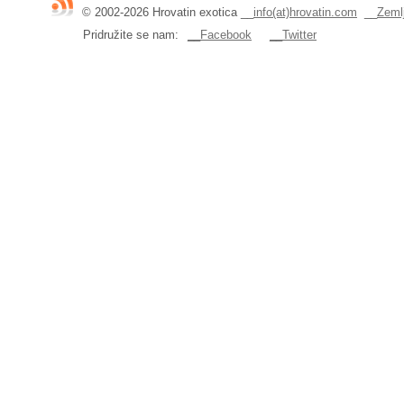
© 2002-2026 Hrovatin exotica
__
info(at)hrovatin.com
__
Zemlj
Pridružite se nam:
__Facebook
__Twitter