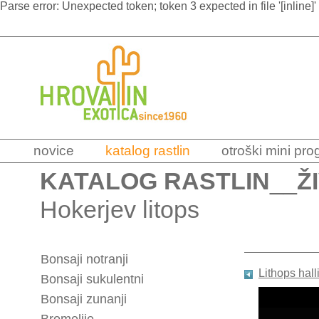
Parse error: Unexpected token; token 3 expected in file '[inline]'
novice
katalog rastlin
otroški mini pr
KATALOG RASTLIN
__
Ž
Hokerjev litops
Bonsaji notranji
Lithops halli
Bonsaji sukulentni
Bonsaji zunanji