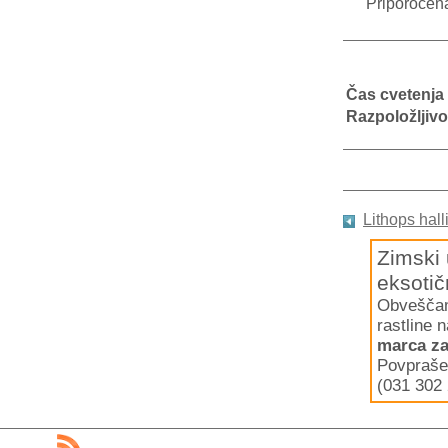
Priporočen
Čas cvetenja
Razpoložljivo
Lithops halli
Zimski 
eksotič
Obveščamo
rastline 
marca za
Povpraše
(031 302 