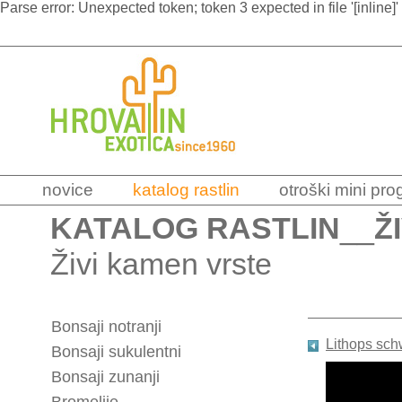
Parse error: Unexpected token; token 3 expected in file '[inline]'
novice
katalog rastlin
otroški mini pr
KATALOG RASTLIN
__
Ž
Živi kamen vrste
Bonsaji notranji
Lithops schw
Bonsaji sukulentni
Bonsaji zunanji