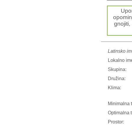
Upo
opominj
gnojiti,
Latinsko im
Lokalno im
Skupina:
Družina:
Klima:
Minimalna 
Optimalna 
Prostor: