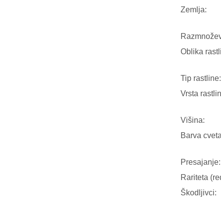
Zemlja:
Razmnožev
Oblika rastl
Tip rastline:
Vrsta rastli
Višina:
Barva cveta
Presajanje:
Rariteta (re
Škodljivci: