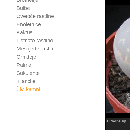
Bromelije
Bulbe
Cvetoče rastline
Enoletnice
Kaktusi
Listnate rastline
Mesojede rastline
Orhideje
Palme
Sukulente
Tilancije
Živi kamni
Lithops sp. 