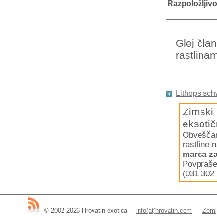
Razpoložljivo
Glej čla
rastlinam
Lithops schw
Zimski 
eksotič
Obveščamo
rastline 
marca za
Povpraše
(031 302 
© 2002-2026 Hrovatin exotica
__
info(at)hrovatin.com
__
Zemlj