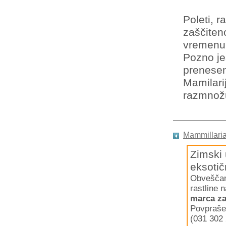
Poleti, 
zaščiten
vremenu
Pozno je
prenesem
Mamilari
razmnožu
Mammillari
Zimski 
eksotič
Obveščamo
rastline 
marca za
Povpraše
(031 302 