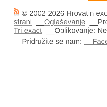
© 2002-2026 Hrovatin exo
strani
__
Oglaševanje
__Pro
Tri.exact
__Oblikovanje: N
Pridružite se nam:
__Fac