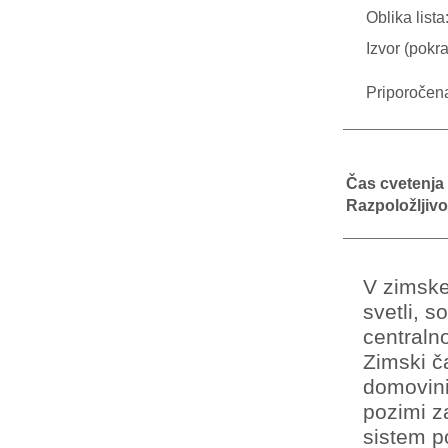
Oblika lista
Izvor (pokra
Priporočen
Čas cvetenja
Razpoložljivo
V zimske
svetli, s
centraln
Zimski č
domovini.
pozimi z
sistem p