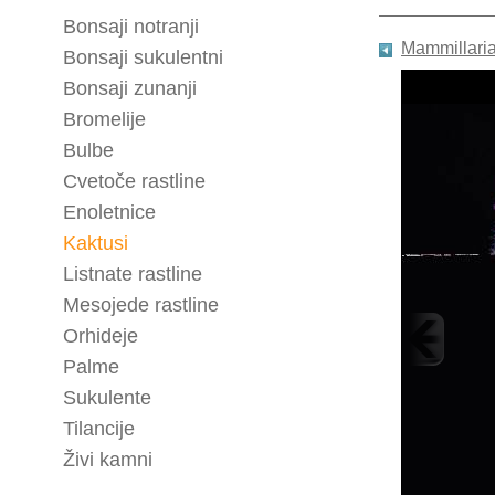
Bonsaji notranji
Mammillari
Bonsaji sukulentni
Bonsaji zunanji
Bromelije
Bulbe
Cvetoče rastline
Enoletnice
Kaktusi
Listnate rastline
Mesojede rastline
Orhideje
Palme
Sukulente
Tilancije
Živi kamni