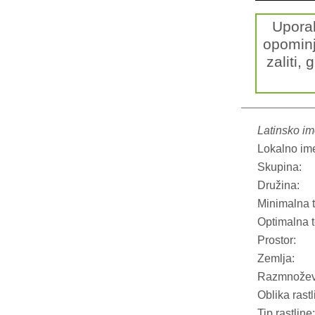
Upora
opominj
zaliti, 
Latinsko im
Lokalno im
Skupina:
Družina:
Minimalna 
Optimalna 
Prostor:
Zemlja:
Razmnožev
Oblika rastl
Tip rastline: