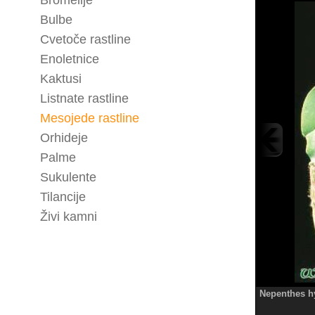
Bromelije
Bulbe
Cvetoče rastline
Enoletnice
Kaktusi
Listnate rastline
Mesojede rastline
Orhideje
Palme
Sukulente
Tilancije
Živi kamni
Nepenthes h