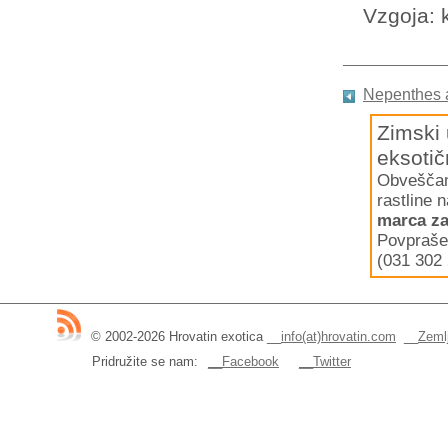
Vzgoja: 
Nepenthes 
Zimski 
eksotič
Obveščamo
rastline 
marca za
Povpraše
(031 302 
© 2002-2026 Hrovatin exotica
__
info(at)hrovatin.com
__
Zemlj
Pridružite se nam:
__Facebook
__Twitter