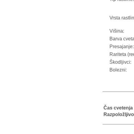
Vrsta rastli
Višina:
Barva cveta
Presajanje:
Rariteta (re
Škodljivci:
Bolezni:
Čas cvetenja
Razpoložljivo