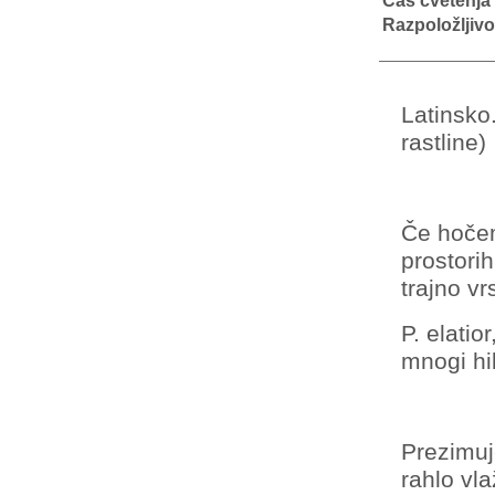
Čas cvetenja
Razpoložljivo
Latinsko
rastline)
Če hočem
prostori
trajno vr
P. elatio
mnogi hib
Prezimuje
rahlo vl