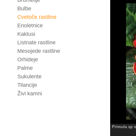
Bromelije
Bulbe
Cvetoče rastline
Enoletnice
Kaktusi
Listnate rastline
Mesojede rastline
Orhideje
Palme
Sukulente
Tilancije
Živi kamni
Primula sp s