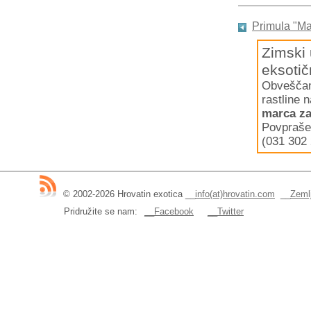
Primula "Ma
Zimski 
eksotič
Obveščamo
rastline 
marca za
Povpraše
(031 302 
© 2002-2026 Hrovatin exotica
__
info(at)hrovatin.com
__
Zemlj
Pridružite se nam:
__Facebook
__Twitter