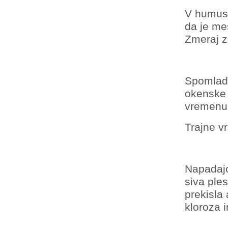
V humusn
da je me
Zmeraj z
Spomladi
okenske 
vremenu 
Trajne v
Napadajo
siva ple
prekisla 
kloroza i