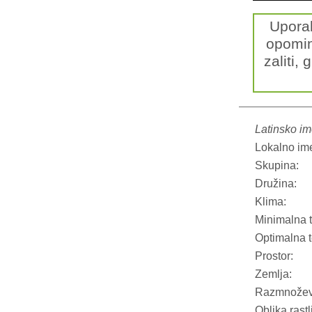
Upora
opomin
zaliti, 
Latinsko im
Lokalno im
Skupina:
Družina:
Klima:
Minimalna 
Optimalna 
Prostor:
Zemlja:
Razmnožev
Oblika rastl