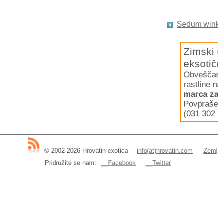
Sedum winkl
Zimski 
eksotič
Obveščamo
rastline 
marca za
Povpraše
(031 302 
© 2002-2026 Hrovatin exotica
__
info(at)hrovatin.com
__
Zemlj
Pridružite se nam:
__Facebook
__Twitter