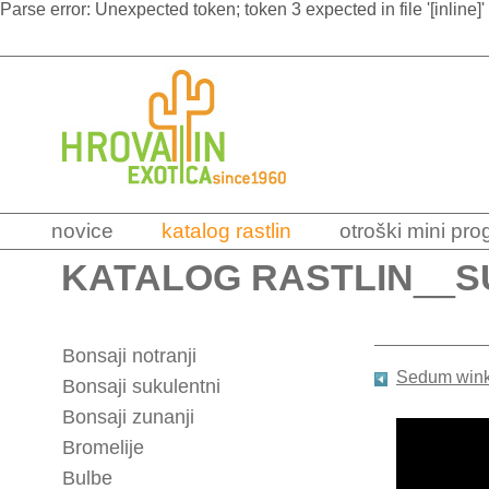
Parse error: Unexpected token; token 3 expected in file '[inline]'
novice
katalog rastlin
otroški mini pr
KATALOG RASTLIN
__
S
Bonsaji notranji
Sedum winkl
Bonsaji sukulentni
Bonsaji zunanji
Bromelije
Bulbe