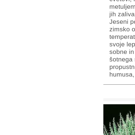
metuljem
jih zaliv
Jeseni p
zimsko o
temperat
svoje le
sobne in 
šotnega s
propustn
humusa, 