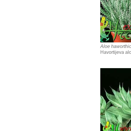
Aloe haworthi
Havortijeva al