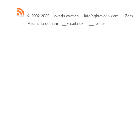
© 2002-2026 Hrovatin exotica
__
info(at)hrovatin.com
__
Zemlj
Pridružite se nam:
__Facebook
__Twitter