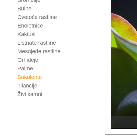
Bromelije
Bulbe
Cvetoče rastline
Enoletnice
Kaktusi
Listnate rastline
Mesojede rastline
Orhideje
Palme
Sukulente
Tilancije
Živi kamni