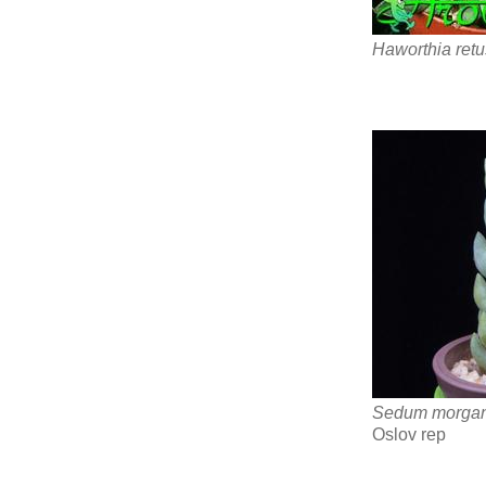
Haworthia ret
Sedum morga
Oslov rep