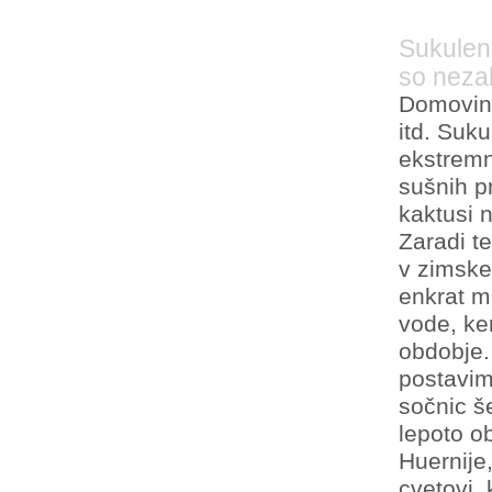
Sukulent
so neza
Domovina 
itd. Suku
ekstremn
sušnih p
kaktusi n
Zaradi te
v zimske
enkrat m
vode, ke
obdobje.
postavim
sočnic š
lepoto ob
Huernije
cvetovi,