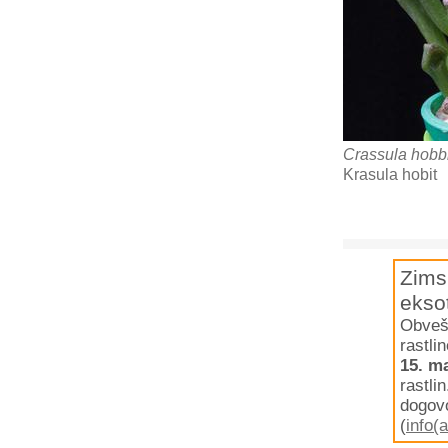
Crassula hobbi
Krasula hobit
Zims
eksot
Obvešč
rastli
15. m
rastli
dogovo
(
info(