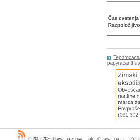
Čas cvetenja
Razpoložljivo
Tephrocactus
papyracanthus
Zimski 
eksotič
Obveščamo
rastline 
marca za
Povpraše
(031 302 
© 2002-2026 Hrovatin exotica
__
info(at)hrovatin.com
__
Zemlj