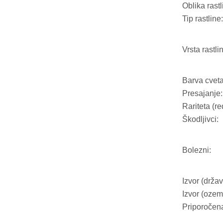
Oblika rastl
Tip rastline:
Vrsta rastli
Barva cveta
Presajanje:
Rariteta (re
Škodljivci:
Bolezni:
Izvor (držav
Izvor (ozeml
Priporočen