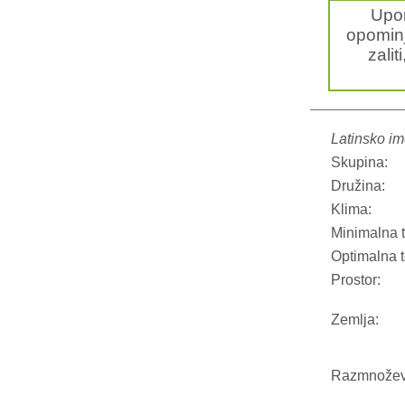
Upo
opominj
zalit
Latinsko im
Skupina:
Družina:
Klima:
Minimalna 
Optimalna 
Prostor:
Zemlja:
Razmnožev