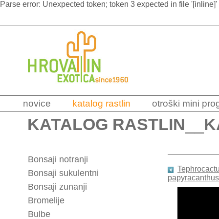
Parse error: Unexpected token; token 3 expected in file '[inline]'
novice
katalog rastlin
otroški mini pr
KATALOG RASTLIN
__
K
Bonsaji notranji
Tephrocactus
Bonsaji sukulentni
papyracanthus
Bonsaji zunanji
Bromelije
Bulbe