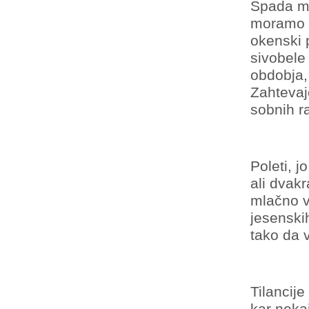
Spada me
moramo i
okenski p
sivobele
obdobja,
Zahtevaj
sobnih r
Poleti, 
ali dvak
mlačno v
jesenski
tako da v
Tilancij