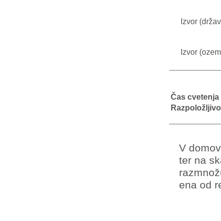
Izvor (držav
Izvor (ozeml
Čas cvetenja
Razpoložljivo
V domovin
ter na s
razmnožu
ena od re