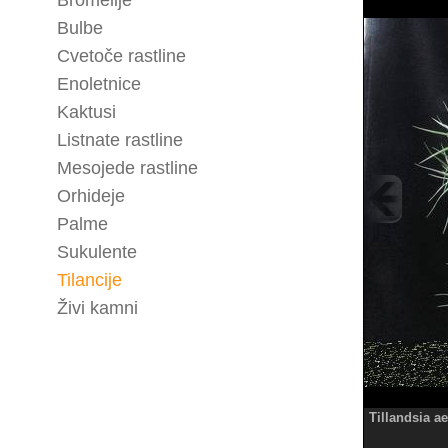
Bromelije
Bulbe
Cvetoče rastline
Enoletnice
Kaktusi
Listnate rastline
Mesojede rastline
Orhideje
Palme
Sukulente
Tilancije
Živi kamni
Tillandsia a