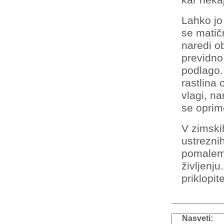
kar neka
Lahko jo
se matičn
naredi ob
previdno
podlago.
rastlina 
vlagi, n
se oprime
V zimski
ustrezni
pomalem p
življenj
priklopi
Nasveti: