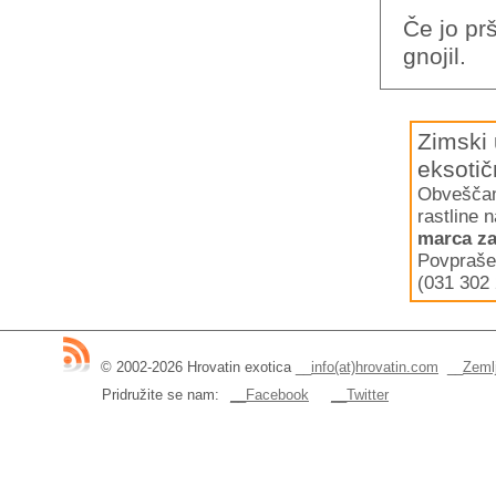
Če jo pr
gnojil.
Zimski 
eksotič
Obveščamo
rastline 
marca za
Povpraše
(031 302 
© 2002-2026 Hrovatin exotica
__
info(at)hrovatin.com
__
Zemlj
Pridružite se nam:
__Facebook
__Twitter