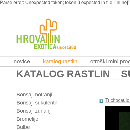
Parse error: Unexpected token; token 3 expected in file '[inline]'
novice
katalog rastlin
otroški mini pr
KATALOG RASTLIN
__
S
Bonsaji notranji
Trichocaulo
Bonsaji sukulentni
Bonsaji zunanji
Bromelije
Bulbe