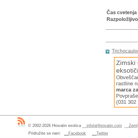
Čas cvetenja
Razpoložljivo
Trichocaulo
Zimski 
eksotič
Obveščamo
rastline 
marca za
Povpraše
(031 302 
© 2002-2026 Hrovatin exotica
__
info(at)hrovatin.com
__
Zemlj
Pridružite se nam:
__Facebook
__Twitter