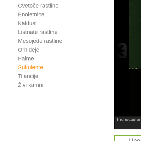
Cvetoče rastline
Enoletnice
Kaktusi
Listnate rastline
Mesojede rastline
Orhideje
Palme
Sukulente
Tilancije
Živi kamni
Trichocaulon
Upo