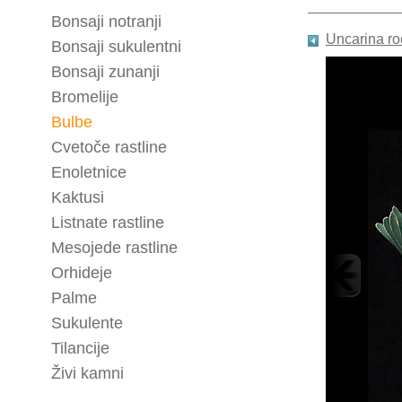
Bonsaji notranji
Uncarina ro
Bonsaji sukulentni
Bonsaji zunanji
Bromelije
Bulbe
Cvetoče rastline
Enoletnice
Kaktusi
Listnate rastline
Mesojede rastline
Orhideje
Palme
Sukulente
Tilancije
Živi kamni