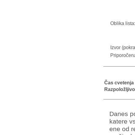
Oblika lista
Izvor (pokra
Priporočen
Čas cvetenja
Razpoložljivo
Danes po
katere v
ene od re