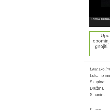
Zamia furfur
Upo
opominja
gnojiti,
Latinsko im
Lokalno im
Skupina:
Družina:
Sinonim:
Klima: