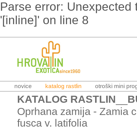
Parse error: Unexpected t
'[inline]' on line 8
novice
katalog rastlin
otroški mini pr
KATALOG RASTLIN
__
B
Oprhana zamija - Zamia cr
fusca v. latifolia