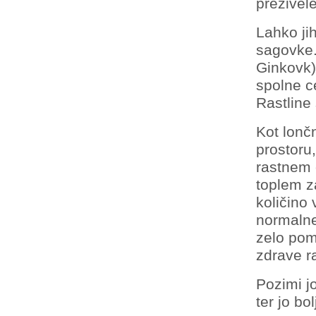
preživel
Lahko ji
sagovke.
Ginkovk)
spolne ce
Rastline
Kot lonč
prostoru
rastnem o
toplem z
količino 
normalne
zelo pom
zdrave ra
Pozimi jo
ter jo bo