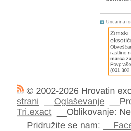
Uncarina ro
Zimski 
eksotič
Obveščamo
rastline 
marca za
Povpraše
(031 302 
© 2002-2026 Hrovatin exo
strani
__
Oglaševanje
__Pro
Tri.exact
__Oblikovanje: N
Pridružite se nam:
__Fac