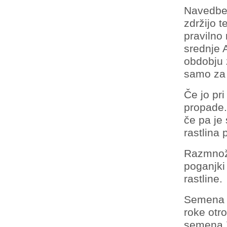
Navedbe 
zdržijo 
pravilno 
srednje 
obdobju 
samo za 
Če jo pr
propade.
če pa je
rastlina
Razmnožu
poganjki
rastline.
Semena s
roke otro
semena 