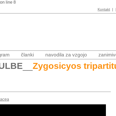
 on line 8
Kontakt
|
ogram
članki
navodila za vzgojo
zanimiv
ULBE
__
Zygosicyos tripartit
racea