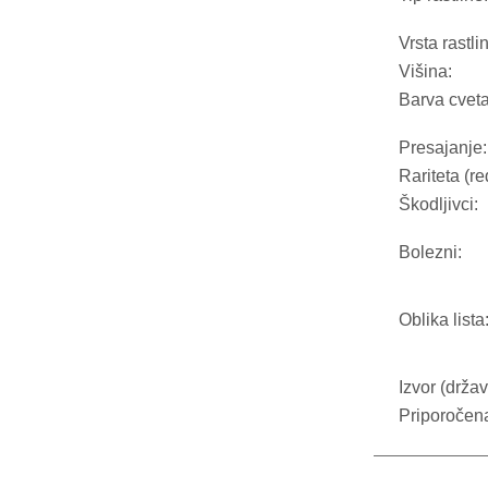
Vrsta rastli
Višina:
Barva cveta
Presajanje:
Rariteta (re
Škodljivci:
Bolezni:
Oblika lista
Izvor (držav
Priporočen