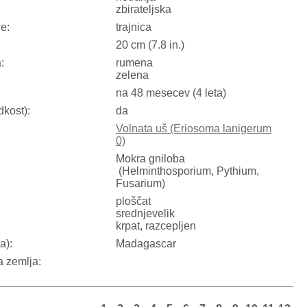
zbirateljska
ne:
trajnica
20 cm (7.8 in.)
:
rumena
zelena
na 48 mesecev (4 leta)
dkost):
da
Volnata uš (Eriosoma lanigerum
0)
Mokra gniloba
(Helminthosporium, Pythium,
Fusarium)
:
ploščat
srednjevelik
krpat, razcepljen
a):
Madagascar
a zemlja: