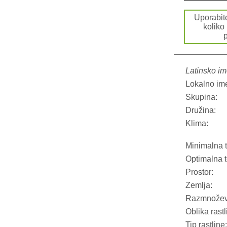
Uporabi
koliko
p
Latinsko im
Lokalno im
Skupina:
Družina:
Klima:
Minimalna 
Optimalna 
Prostor:
Zemlja:
Razmnožev
Oblika rastl
Tip rastline: