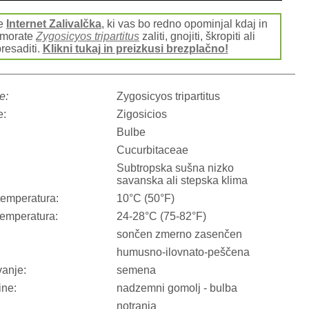
te
Internet Zalivalčka
, ki vas bo redno opominjal kdaj in
 morate
Zygosicyos tripartitus
zaliti, gnojiti, škropiti ali
resaditi.
Klikni tukaj in preizkusi brezplačno!
e:
Zygosicyos tripartitus
e:
Zigosicios
Bulbe
Cucurbitaceae
Subtropska sušna nizko
savanska ali stepska klima
temperatura:
10°C (50°F)
temperatura:
24-28°C (75-82°F)
sončen zmerno zasenčen
humusno-ilovnato-peščena
anje:
semena
ine:
nadzemni gomolj - bulba
notranja