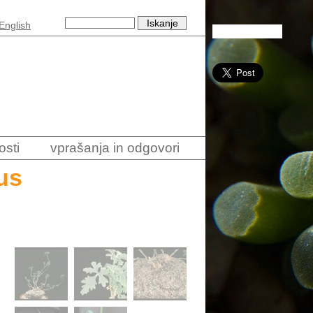
English
osti
vprašanja in odgovori
us