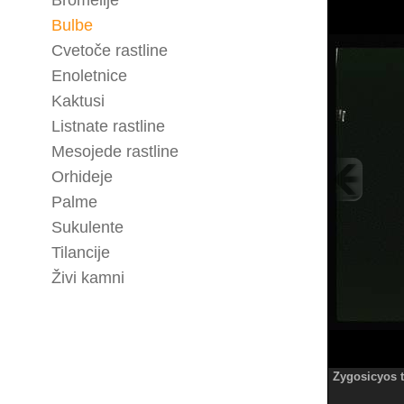
Bromelije
Bulbe
Cvetoče rastline
Enoletnice
Kaktusi
Listnate rastline
Mesojede rastline
Orhideje
Palme
Sukulente
Tilancije
Živi kamni
Zygosicyos t