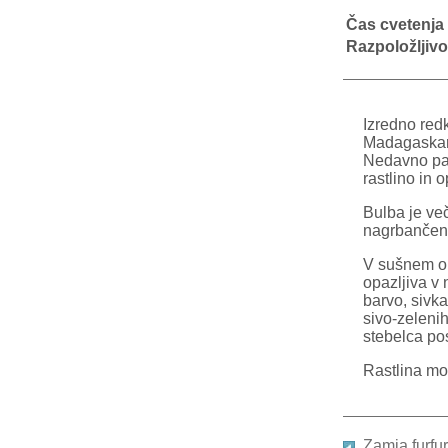
Čas cvetenja
Razpoložljivo
Izredno red
Madagaskarja
Nedavno pa 
rastlino in 
Bulba je ve
nagrbančen
V sušnem obd
opazljiva v
barvo, sivka
sivo-zelenih
stebelca po
Rastlina mo
Zamia furfu