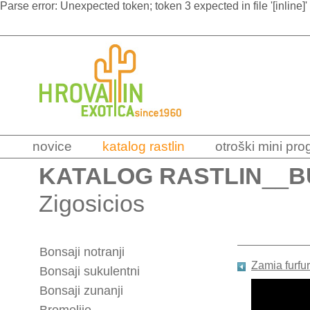
Parse error: Unexpected token; token 3 expected in file '[inline]'
novice
katalog rastlin
otroški mini pr
KATALOG RASTLIN
__
B
Zigosicios
Bonsaji notranji
Zamia furfu
Bonsaji sukulentni
Bonsaji zunanji