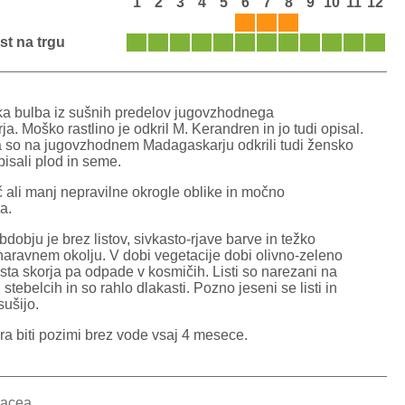
1
2
3
4
5
6
7
8
9
10
11
12
st na trgu
ka bulba iz sušnih predelov jugovzhodnega
. Moško rastlino je odkril M. Kerandren in jo tudi opisal.
so na jugovzhodnem Madagaskarju odkrili tudi žensko
opisali plod in seme.
č ali manj nepravilne okrogle oblike in močno
a.
obju je brez listov, sivkasto-rjave barve in težko
 naravnem okolju. V dobi vegetacije dobi olivno-zeleno
sta skorja pa odpade v kosmičih. Listi so narezani na
 stebelcih in so rahlo dlakasti. Pozno jeseni se listi in
sušijo.
ra biti pozimi brez vode vsaj 4 mesece.
racea