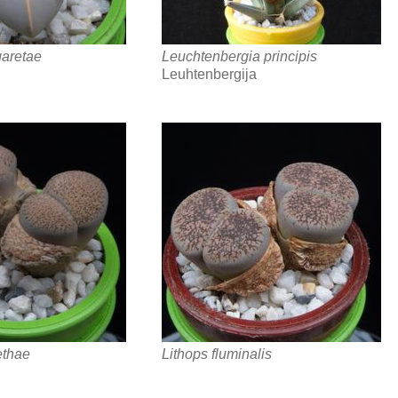
garetae
Leuchtenbergia principis
Leuhtenbergija
ethae
Lithops fluminalis