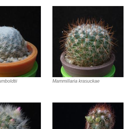
mboldtii
Mammillaria krasuckae