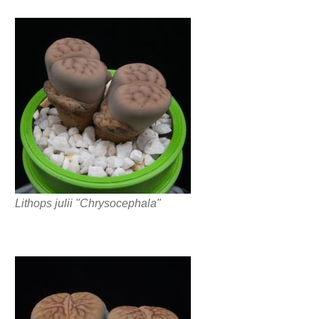
Lithops julii "Chrysocephala"