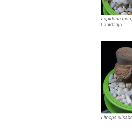
Lapidaria mar
Lapidarija
Lithops elisab