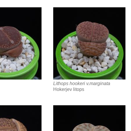
Lithops hookeri v.marginata
Hokerjev litops