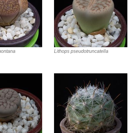
montana
Lithops pseudotruncatella