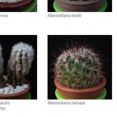
ensis
Mammillaria boolii
acilis
Mammillaria hamata
ija