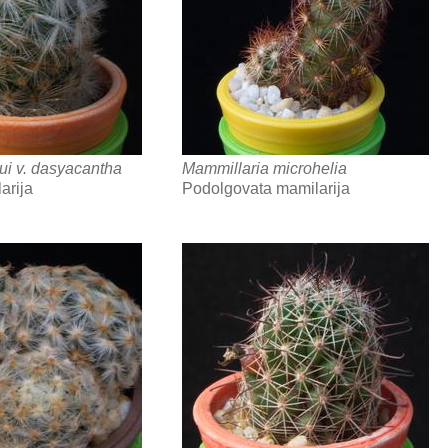
ui v. dasyacantha
Mammillaria microhelia
arija
Podolgovata mamilarija