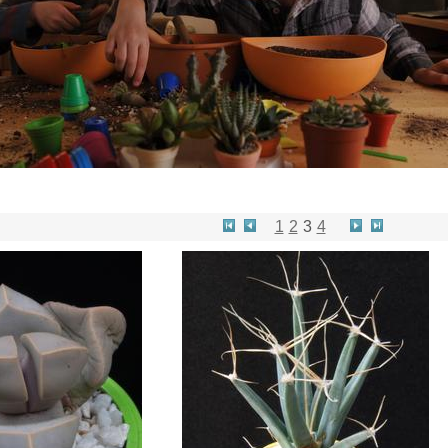
1
2
3
4