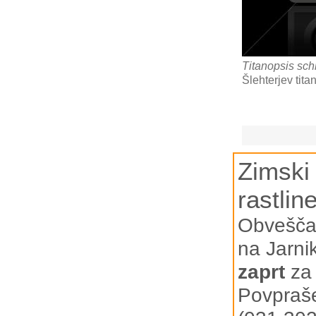
Titanopsis sch
Šlehterjev tita
Zimski 
rastlin
Obveščam
na Jarni
zaprt
za 
Povpraše