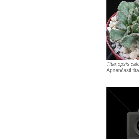
Titanopsis cal
Apnenčasti tit