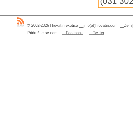
(031 302 
© 2002-2026 Hrovatin exotica
__
info(at)hrovatin.com
__
Zemlj
Pridružite se nam:
__Facebook
__Twitter