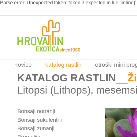
Parse error: Unexpected token; token 3 expected in file '[inline]'
novice
katalog rastlin
otroški mini pr
KATALOG RASTLIN
__
Ž
Litopsi (Lithops), mese
Bonsaji notranji
Bonsaji sukulentni
Bonsaji zunanji