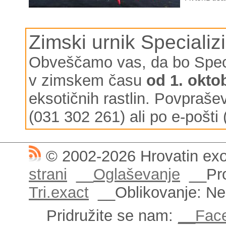
Zimski urnik Specializ
Obveščamo vas, da bo Special
v zimskem času
od 1. okto
eksotičnih rastlin. Povpraš
(031 302 261) ali po e-pošti 
© 2002-2026 Hrovatin exo
strani
__
Oglaševanje
__Pro
Tri.exact
__Oblikovanje: N
Pridružite se nam:
__Fac