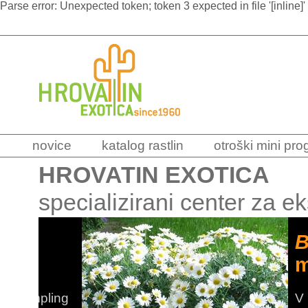
Parse error: Unexpected token; token 3 expected in file '[inline]'
novice
katalog rastlin
otroški mini pr
HROVATIN EXOTICA
specializirani center za ek
Belli
marje
V naravi 