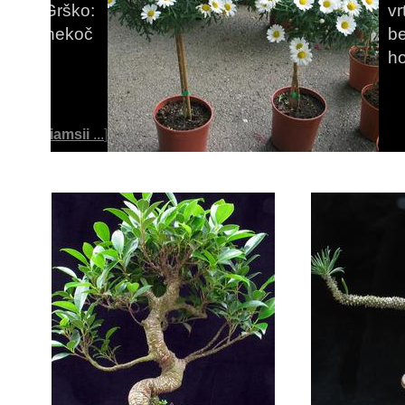
vrtovih t
bele barv
homeopati