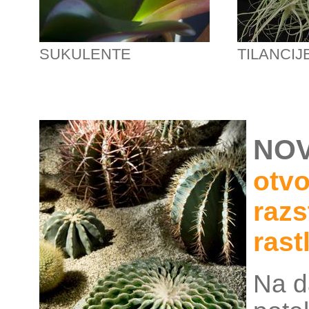
SUKULENTE
TILANCIJ
NOV
otvo
razs
rast
Na d