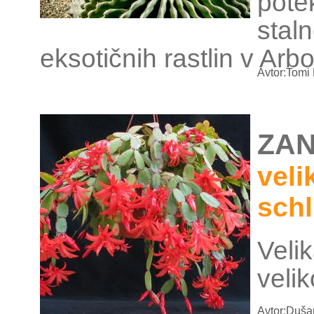
pote
stal
eksotičnih rastlin v Arb
Avtor:Tomi 
ZAN
veli
schl
Velik
veli
Avtor:Duša